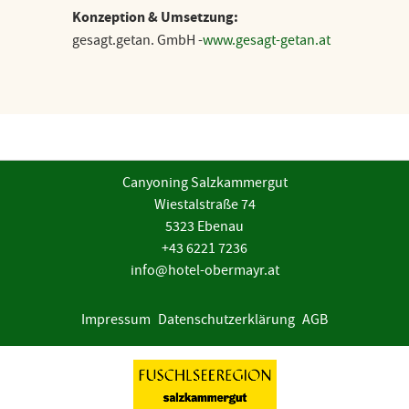
Konzeption & Umsetzung:
gesagt.getan. GmbH -
www.gesagt-getan.at
Canyoning Salzkammergut
Wiestalstraße 74
5323 Ebenau
+43 6221 7236
info@hotel-obermayr.at
Impressum
Datenschutzerklärung
AGB