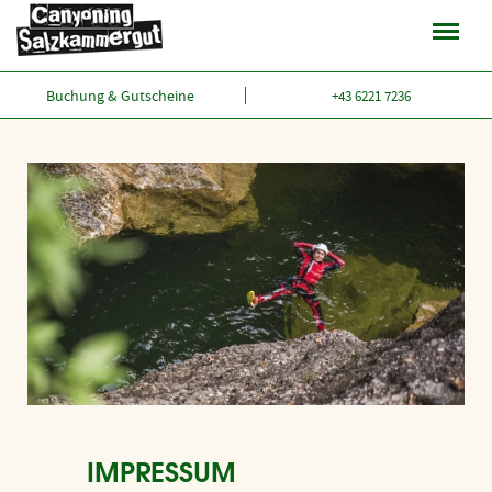
Das Abenteuer
Buchung & Gutscheine
+43 6221 7236
Almbach-Canyoning
Strubklamm-Canyoning
Individuelle Touren
Erlebnisschlucht Salzachöfen
Rein ins Vergnügen
Die Guides
Max Obermayr im Porträt
Daten & Fakten
IMPRESSUM
Für Firmen